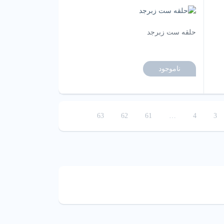
حلقه ست زبرجد
ناموجود
63
62
61
…
4
3