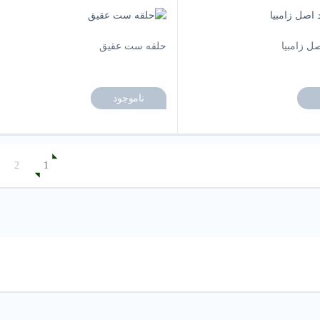
ل زامبیا
حلقه ست عقیق
ناموجود
2
1