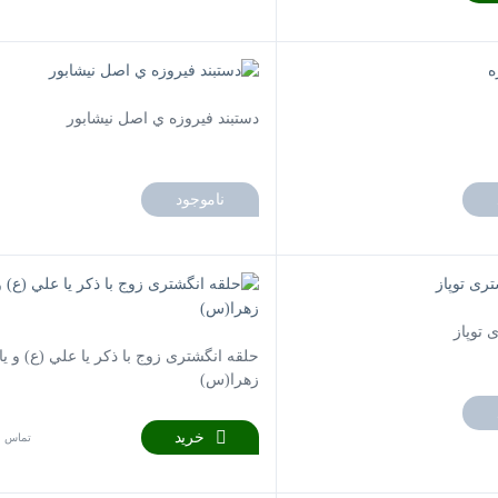
دستبند فيروزه ي اصل نيشابور
ناموجود
 توپاز
حلقه انگشتری زوج با ذكر يا علي (ع) و يا
زهرا(س)
خرید
تماس ب