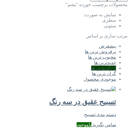
محصولات برچسب خورده “یشم”
نمایش به صورت:
سطری
ستونی
مرتب سازی بر اساس
پیشفرض
پرفروش ترین ها
محبوب ترین ها
جدیدترین ها
ارزان ترین ها
گران ترین ها
موجودی محصول
تسبیح عقیق در سه رنگ
دسته بندی:
تسبیح
تماس بگیرید
ناموجود