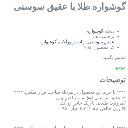
گوشواره طلا با عقیق سوسنی
دسته:
گوشواره
برچسب ها:
عقیق سوسنی
,
زنانه
,
زیورآلات
,
گوشواره
کد محصول:
950
تماس بگیرید
موجود
توضیحات
**** با خرید این محصول در مرحله ساخت قرار میگیرد ****
✳ عقیق سوسنی فوق ممتاز اصل یمن
?مروارید طبیعی با رنگ خاص رز گلد
⚖ وزن خالص طلا ۳/۷۰۱ عیار ۷۵۰