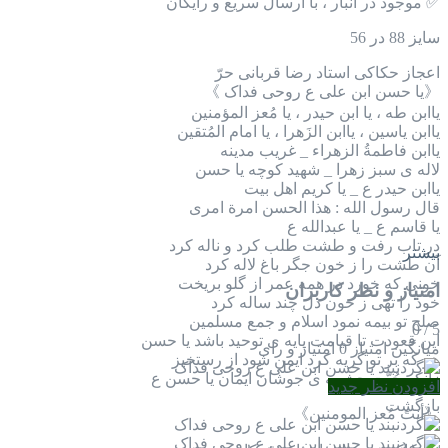
✅ موجود در انبار ، با ارسال سریع و رایگان
سایز 88 در 56
اعجاز حکاکی استاد رضا قربانی حرّ
《یا حسن ابن علی ع روحی فداک 》
یاابن طه ، یا ابن حیدر ، یا مُعز المؤمنين
ياابن یاسین ، یاابن الزَهرا ، يا امام المُتقين
ياابن فاطمةُ الزهراء _ غريب مدينه
لاله ی سبز زهرا _ شهید کوچه یا حسن
یاابن حیدر ع _ یا کریم اهل بیت
قال رسول الله : هذا الحسن امرة امری
یا قاسم ع _ یا عبدالله ع
در تاب رفت و طشت طلب کرد و ناله کرد
بیشتر
آن طشت را ز خون جگر باغ لاله کرد
خونی که خورد در همه عمر از گلو بریخت
امتیاز و نظر کاربران
خود را تهی ز خون دل چند ساله کرد
صلح تو بیمه نمود اسلام و جمع مسلمین
0
/
5
این قعودت تا قیامت پایه ی توحید باشد یا حسن
میانگین امتیاز
0 امتیاز و رای
هر که بر تو گریه کرد ایمن شود از رستخیز
زانکه حُبّت چشمه ی جوشان ایمان یا حسن ع
افزودن نظر جدید
بازگشت
《أنتَ مُعز المومنين》