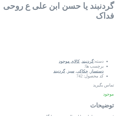
گردنبند یا حسن ابن علی ع روحی
فداک
دسته:
گردنبند
,
کالای موجود
برچسب ها:
دستساز
,
حکاکی
,
سبز
,
گردنبند
کد محصول:
742
تماس بگیرید
موجود
توضیحات