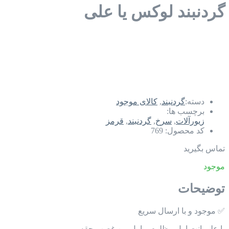
گردنبند لوکس یا علی
دسته:
گردنبند
,
کالای موجود
برچسب ها:
زیورآلات
,
سرخ
,
گردنبند
,
قرمز
کد محصول:
769
تماس بگیرید
موجود
توضیحات
✅ موجود و با ارسال سریع
یا علی انت اول مظلوم و اول من غصب حقه…