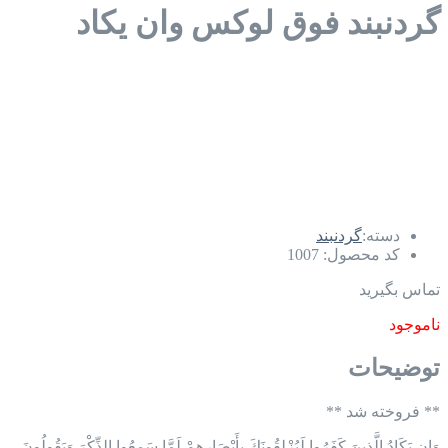
گردنبند فوق لوکس وان یکاد
دسته:
گردنبند
کد محصول:
1007
تماس بگیرید
ناموجود
توضیحات
** فروخته شد **
وَإِن يَكَادُ الَّذِينَ كَفَرُوا لَيُزْلِقُونَكَ بِأَبْصَارِهِمْ لَمَّا سَمِعُوا الذِّكْرَ وَيَقُولُونَ