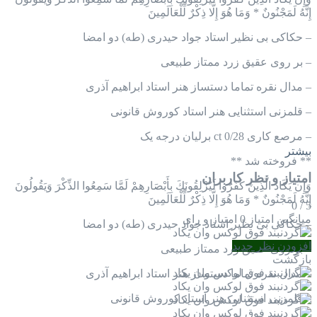
إِنَّهُ لَمَجْنُونٌ * وَمَا هُوَ إِلَّا ذِكْرٌ لِّلْعَالَمِينَ
– حکاکی بی نظیر استاد جواد حیدری (طه) دو امضا
– بر روی عقیق زرد ممتاز طبیعی
– مدال نقره تماما دستساز هنر استاد ابراهیم آذری
– قلمزنی استثنایی هنر استاد کوروش قانونی
– مرصع کاری 0/28 ct برلیان درجه یک
بیشتر
** فروخته شد **
امتیاز و نظر کاربران
وَإِن يَكَادُ الَّذِينَ كَفَرُوا لَيُزْلِقُونَكَ بِأَبْصَارِهِمْ لَمَّا سَمِعُوا الذِّكْرَ وَيَقُولُونَ
إِنَّهُ لَمَجْنُونٌ * وَمَا هُوَ إِلَّا ذِكْرٌ لِّلْعَالَمِينَ
0
/
5
میانگین امتیاز
0 امتیاز و رای
– حکاکی بی نظیر استاد جواد حیدری (طه) دو امضا
افزودن نظر جدید
– بر روی عقیق زرد ممتاز طبیعی
بازگشت
– مدال نقره تماما دستساز هنر استاد ابراهیم آذری
– قلمزنی استثنایی هنر استاد کوروش قانونی