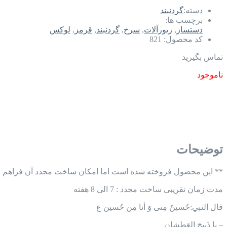
دسته:
گردنبند
برچسب ها:
دستساز
,
زیورآلات
,
سرخ
,
گردنبند
,
قرمز
,
لوکس
کد محصول:
821
تماس بگیرید
ناموجود
توضیحات
** این محصول فروخته شده است اما امکان ساخت مجدد آن فراهم م
مدت زمان تقریبی ساخت مجدد : 7 الی 8 هفته
قال النبي:حُسینُ مِنی وَ أنا مِن حُسين ع
– یا ذَبیحَ العَطشان