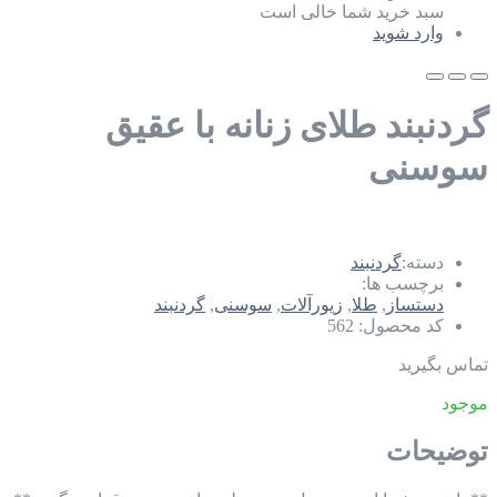
سبد خرید شما خالی است
وارد شوید
گردنبند طلای زنانه با عقیق
سوسنی
دسته:
گردنبند
برچسب ها:
دستساز
,
طلا
,
زیورآلات
,
سوسنی
,
گردنبند
کد محصول:
562
تماس بگیرید
موجود
توضیحات