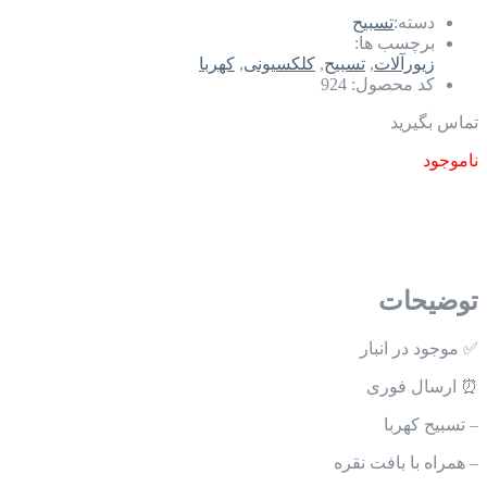
دسته:
تسبیح
برچسب ها:
زیورآلات
,
تسبیح
,
کلکسیونی
,
کهربا
کد محصول:
924
تماس بگیرید
ناموجود
توضیحات
✅ موجود در انبار
⏰ ارسال فوری
– تسبیح کهربا
– همراه با بافت نقره