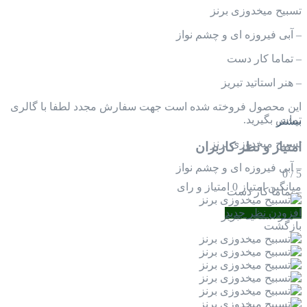
تسبیح میخدوزی برنز
– آبی فیروزه ای و چشم نواز
– تماما کار دست
– هنر استاتید تبریز
این محصول فروخته شده است جهت سفارش مجدد لطفا با گالری
تماس بگیرید.
بیشتر
تسبیح میخدوزی برنز
امتیاز و نظر کاربران
– آبی فیروزه ای و چشم نواز
0
/
5
میانگین امتیاز
0 امتیاز و رای
– تماما کار دست
افزودن نظر جدید
– هنر استاتید تبریز
بازگشت