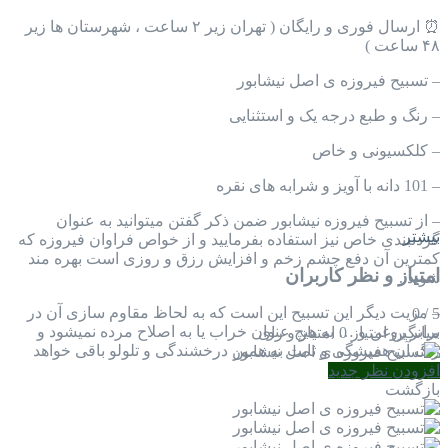
⏰ ارسال فوری و رایگان ( تهران زیر ۲ ساعت ، شهرستان ها زیر
۴۸ ساعت )
– تسبیح فیروزه ی اصل نیشابور
– رنگ و طبع درجه یک و استثنایی
– کلکسیونی و خاص
– 101 دانه با آویز و شرابه های نقره
– از تسبیح فیروزه نیشابور ضمن ذکر گفتن میتوانید به عنوان
بیشتر
گردنبندی خاص نیز استفاده بفرمایید و از خواص فراوان فیروزه که
کمترین آن دفع چشم زخم و افزایش رزق و روزی است بهره مند
امتیاز و نظر کاربران
شوید .
– مزیت دیگر این تسبیح این است که به لحاظ مقاوم سازی آن در
0
/
5
برابر روغن و … به هیچ عنوان خراب یا به اصلاح مرده نمیشود و
میانگین امتیاز
0 امتیاز و رای
رنگ آن همیشگی و ثابت به همین درخشندگی و تلولو باقی خواهد
ماند .
افزودن نظر جدید
بازگشت