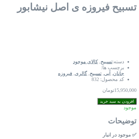
تسبیح فیروزه ی اصل نیشابور
دسته:
تسبیح
,
کالای موجود
برچسب ها:
جانان
,
آبی
,
تسبیح
,
گالری
,
فیروزه
کد محصول:
832
15,950,000
تومان
تسبیح
افزودن به سبد خرید
فیروزه
موجود
ی
اصل
توضیحات
نیشابور
عدد
✅ موجود در انبار