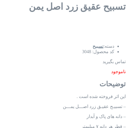
تسبیح عقیق زرد اصل یمن
دسته:
تسبیح
کد محصول:
3048
تماس بگیرید
ناموجود
توضیحات
این اثر فروخته شده است .
– تسبیـح عقیـق زرد اصـــل یمـــن
– دانه های پاک و آبدار
– قطر هر دانه ۷ میلیمتر