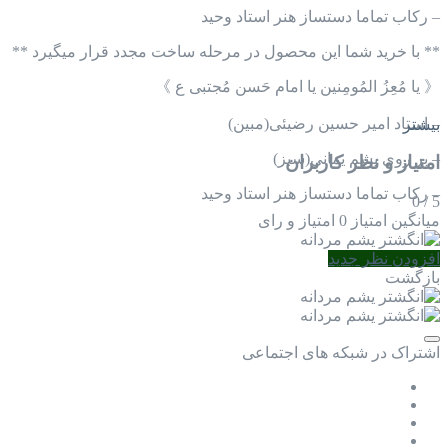
– رکاب تماما دستساز هنر استاد وحید
** با خرید شما این محصول در مرحله ساخت مجدد قرار میگیرد **
《 یا مُعِزُ المُومِنین یا امام حَسن مُجتبی ع 》
– استاد امیر حسین رضیئی(مبین)
بیشتر
– بر روی یشم یمانی(سبز)
امتیاز و نظر کاربران
– رکاب تماما دستساز هنر استاد وحید
0
/
5
میانگین امتیاز
0 امتیاز و رای
افزودن نظر جدید
بازگشت
اشتراک در شبکه های اجتماعی