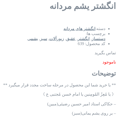
انگشتر یشم مردانه
دسته:
انگشتر های مردانه
برچسب ها:
دستساز
,
انگشتر
,
عقیق
,
زیورآلات
,
سبز
,
یشمی
کد محصول:
639
تماس بگیرید
ناموجود
توضیحات
** با خرید شما این محصول در مرحله ساخت مجدد قرار میگیرد **
《 یا مُعِزُ المُومِنین یا امام حَسن مُجتبی ع 》
– حکاکی استاد امیر حسین رضیئی(مبین)
– بر روی یشم یمانی(سبز)