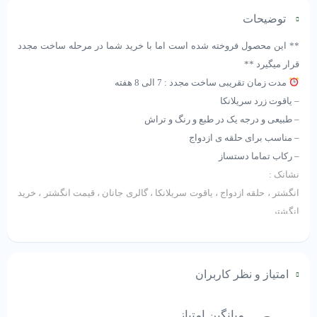
توضیحات
** این محصول فروخته شده است اما با خرید شما در مرحله ساخت مجدد
قرار میگیرد **
مدت زمان تقریبی ساخت مجدد : 7 الی 8 هفته
– یاقوت زرد سریلانکا
– طبیعی و درجه یک در طبع و رنگ و تراش
– مناسب برای حلقه ی ازدواج
– رکاب تماما دستساز
نشانک :
انگشتر ، حلقه ازدواج ، یاقوت سریلانکا ، گالری جانان ، قیمت انگشتر ، خرید
انگشتر
انگشتر دستساز ، یاقوت زرد ، ساخت سفارشی انگشتر ، سفارش انگشتر ،
سنگ طبیعی
امتیاز و نظر کاربران
** این محصول فروخته شده است اما با خرید شما در مرحله ساخت مجدد
قرار میگیرد **
میانگین امتیاز