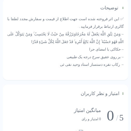
توضیحات
✅ این اثر فروخته شده است جهت اطلاع از قیمت و سفارش مجدد لطفا با
گالری ارتباط برقرار فرمایید .
– وَمَنْ يَتَّقِ اللَّهَ يَجْعَلْ لَهُ مَخْرَجًا
وَيَرْزُقْهُ مِنْ حَيْثُ لَا يَحْتَسِبُ ۚ وَمَنْ يَتَوَكَّلْ عَلَى
اللَّهِ فَهُوَ حَسْبُهُ ۚ إِنَّ اللَّهَ بَالِغُ أَمْرِهِ ۚ قَدْ جَعَلَ اللَّهُ لِكُلِّ شَيْءٍ قَدْرًا
– حکاکی با امضای حرا
– بر روی عقیق سرخ درجه یک طبیعی
– رکاب نقره دستساز استاد وحید نقی ئی
امتیاز و نظر کاربران
0
میانگین امتیاز
5
/
0 امتیاز و رای