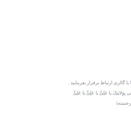
گالری ارتباط برقرار بفرمایید .
بِوَلایَتِکَ یا عَلِیُّ یا عَلِیُّ یا عَلِیُّ
رجسته)