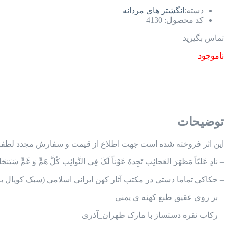
دسته:
انگشتر های مردانه
کد محصول:
4130
تماس بگیرید
ناموجود
توضیحات
این اثر فروخته شده است جهت اطلاع از قیمت و سفارش مجدد لطفا با 
– نادِ عَلیّاً مَظهَرَ العَجائِب تَجِدهُ عَوْناً لَکَ فِی النَّوائِب کُلَّ هَمٍّ وَ غَمٍّ سَیَنجَلی 
– حکاکی تماما دستی در مکتب آثار کهن ایرانی اسلامی
(سبک کوپال ب
– بر روی عقیق طبع کهنه ی یمنی
– رکاب نقره دستساز با مارک طهران_آذری