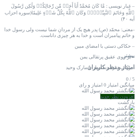
– غبار نویسی :
مَّا كَانَ مُحَمَّدٌ أَبَآ أَحَدٖ مِّن رِّجَالِكُمۡ وَلَٰكِن رَّسُولَ
ٱللَّهِ وَخَاتَمَ ٱلنَّبِيِّـۧنَۗ وَكَانَ ٱللَّهُ بِكُلِّ شَيۡءٍ عَلِيمٗا
(سوره احزاب
آیه ۴۰)
-معنی: ‌محمّد (ص) پدر هیچ یک از مردانِ شما نیست ولی رسول خدا
و خاتم پیامبران است و خدا به هر چیزى داناست.
– حکاکی دستی با امضای مبین
بیشتر
– بر روی عقیق پرتقالی یمن
امتیاز و نظر کاربران
– رکاب نقره دستساز با مارک وحید
0
/
5
میانگین امتیاز
0 امتیاز و رای
افزودن نظر جدید
بازگشت