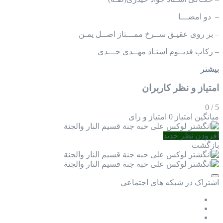
– دو امضـــا
– بر روی عقیـق ســرخ ممـــتاز اصــل یمـن
– رکاب فدیــوم استـاد مهــدی جـــدی
بیشتر
امتیاز و نظر کاربران
0
/
5
میانگین امتیاز
0 امتیاز و رای
افزودن نظر جدید
بازگشت
اشتراک در شبکه های اجتماعی