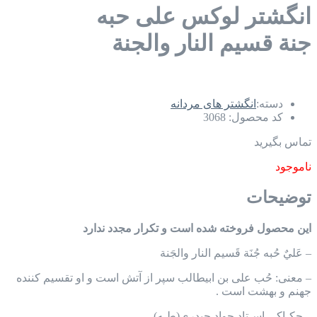
انگشتر لوکس علی حبه
جنة قسيم النار والجنة
دسته:
انگشتر های مردانه
کد محصول:
3068
تماس بگیرید
ناموجود
توضیحات
این محصول فروخته شده است و تکرار مجدد ندارد
– عَليٌ حُبه جُنَة قَسيم النار والجَنة
– معنی: حُب علی بن ابيطالب سپر از آتش است و او تقسيم کننده
جهنم و بهشت است .
– حکـاکی اسـتاد جواد حیدری(طـه)