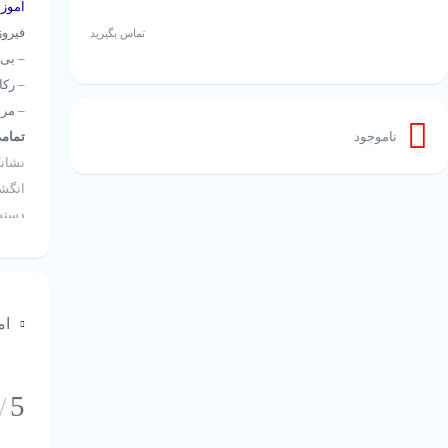
آموز
فیرو
تماس بگیرید
– بی 
– رکا
– مرصع کار
ناموجود
تمامی
نشانک
انگشت
دستسا
ام
5
/