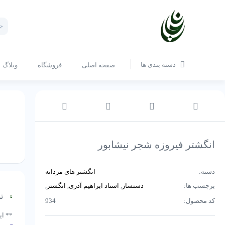
cts
rch
دسته بندی ها
صفحه اصلی
فروشگاه
وبلاگ
انگشتر فیروزه شجر نیشابور
دسته:
انگشتر های مردانه
برچسب ها:
دستساز
,
استاد ابراهیم آذری
,
انگشتر
,
تو
زیورآلات
,
فیروزه
کد محصول:
934
** ا