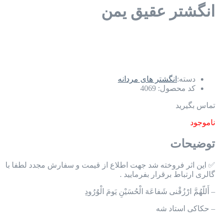
انگشتر عقیق یمن
دسته:
انگشتر های مردانه
کد محصول:
4069
تماس بگیرید
ناموجود
توضیحات
✅ این اثر فروخته شد جهت اطلاع از قیمت و سفارش مجدد لطفا با
گالری ارتباط برقرار بفرمایید .
–
أَللّهُمَّ ارْزُقْنی شَفاعَهَ الْحُسَیْنِ یَومَ الْوُرُودِ
– ️حکاکی استاد شه