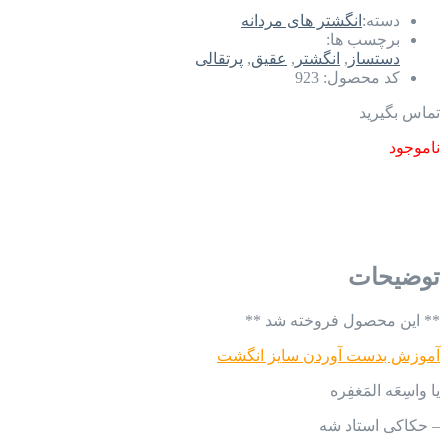
دسته:
انگشتر های مردانه
برچسب ها:
دستساز
,
انگشتر
,
عقیق
,
پرتقالی
کد محصول:
923
تماس بگیرید
ناموجود
توضیحات
** این محصول فروخته شد **
آموزش بدست آوردن سایز انگشت
یا واسِعَه المَغفِره
– حکاکی استاد شه