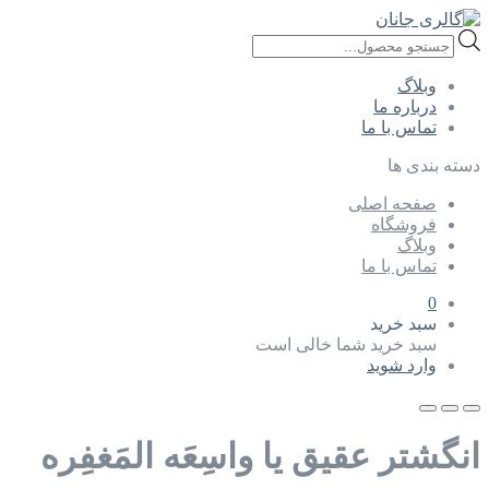
Products
search
وبلاگ
درباره ما
تماس با ما
دسته بندی ها
صفحه اصلی
فروشگاه
وبلاگ
تماس با ما
0
سبد خرید
سبد خرید شما خالی است
وارد شوید
انگشتر عقیق یا واسِعَه المَغفِره