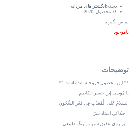
دسته:
انگشتر های مردانه
کد محصول:
2020
تماس بگیرید
ناموجود
توضیحات
** این محصول فروخته شده است **
یا مُوسی إبن جَعفر الکاظِم
السَلامُ عَلی الْمُعَذَّبِ فِي قَعْرِ السُّجُونِ
– حکاکی استاد سرّ
– بر روی عقیق سبز دو رنگ طبیعی