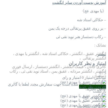
آموزش بدست آوردن سایز انگشت
《یا مهدی عج》
– حکاکی استاد شه
– بر روی عقیق پرتقالی درجه یک یمن
– رکاب دستساز هنر نوید نقی ئی
نشانک :
انگشتر عقیق ، انگشتر ، حکاکی استاد شه ، انگشتر یا مهدی ،
بیشتر
انگشتر پرتقالی ،
امتیاز و نظر کاربران
گالری جانان ، قیمت انگشتر ، انگشتر دستساز ، ارسال فوری
انگشتر ، انگشتر مردانه ، عقیق یمن ، استاد نوید نقی ئی ، رکاب
0
/
5
دستساز
میانگین امتیاز
0 امتیاز و رای
✅ این اثر فروخته شده است جهت سفارش مجدد لطفا با گالری
افزودن نظر جدید
تماس بگیرید.
بازگشت
《یا مهدی عج》
– حکاکی استاد شه