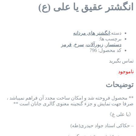
انگشتر عقیق یا علی (ع)
دسته:
انگشتر های مردانه
برچسب ها:
دستساز
,
زیورآلات
,
سرخ
,
قرمز
کد محصول:
796
تماس بگیرید
ناموجود
توضیحات
** محصول فروخته شد و امکان ساخت مجدد آن فراهم نمیباشد ،
صرفا جهت نمایش و جزء گنجینه معنوی گالری جانان است **
《یا علی ع》
– حکاکی استاد جواد حیدری(طه)