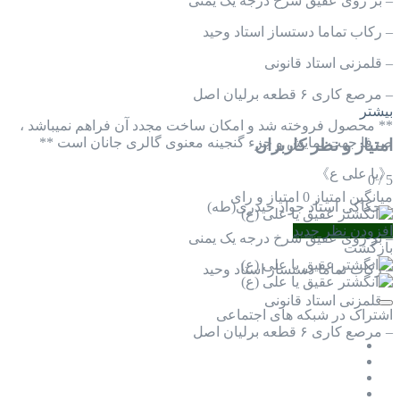
– بر روی عقیق سرخ درجه یک یمنی
– رکاب تماما دستساز استاد وحید
– قلمزنی استاد قانونی
– مرصع کاری ۶ قطعه برلیان اصل
بیشتر
** محصول فروخته شد و امکان ساخت مجدد آن فراهم نمیباشد ،
صرفا جهت نمایش و جزء گنجینه معنوی گالری جانان است **
امتیاز و نظر کاربران
《یا علی ع》
0
/
5
میانگین امتیاز
0 امتیاز و رای
– حکاکی استاد جواد حیدری(طه)
افزودن نظر جدید
– بر روی عقیق سرخ درجه یک یمنی
بازگشت
– رکاب تماما دستساز استاد وحید
– قلمزنی استاد قانونی
اشتراک در شبکه های اجتماعی
– مرصع کاری ۶ قطعه برلیان اصل