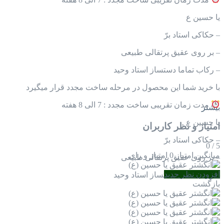
یا حسین ع
– حکاکی استاد برّ
– بر روی عقیق پرتقالی طبیعی
– رکاب تماما دستساز استاد وحید
با خرید شما این محصول در مرحله ساخت مجدد قرار میگیرد
مدت زمان تقریبی ساخت مجدد : 7 الی 8 هفته
بیشتر
یا حسین ع
امتیاز و نظر کاربران
– حکاکی استاد برّ
0
/
5
میانگین امتیاز
0 امتیاز و رای
– بر روی عقیق پرتقالی طبیعی
افزودن نظر جدید
– رکاب تماما دستساز استاد وحید
بازگشت