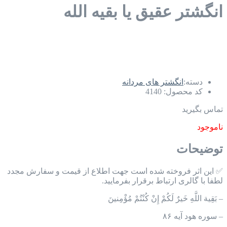
انگشتر عقیق یا بقیه الله
دسته:
انگشتر های مردانه
کد محصول:
4140
تماس بگیرید
ناموجود
توضیحات
✅ این اثر فروخته شده است جهت اطلاع از قیمت و سفارش مجدد
لطفا با گالری ارتباط برقرار بفرمایید.
– بَقِیة اللَّهِ خَیرٌ لَکُمْ إِنْ کُنْتُمْ مُؤْمِنینَ
– سوره هود آیه ۸۶