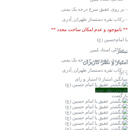
– بر روی عقیق سرخ درجه یک یمنی
– رکاب نقره دستساز طهران_آذری
** ناموجود و عدم امکان ساخت مجدد **
یا امام‌حسین (ع)
– حکاکی استاد مُبین
بیشتر
– بر روی عقیق سرخ درجه یک یمنی
امتیاز و نظر کاربران
– رکاب نقره دستساز طهران_آذری
0
/
5
میانگین امتیاز
0 امتیاز و رای
افزودن نظر جدید
بازگشت