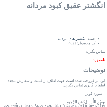
انگشتر عقیق کبود مردانه
دسته:
انگشتر های مردانه
کد محصول:
4021
تماس بگیرید
ناموجود
توضیحات
این اثر فروخته شده است جهت اطلاع از قیمت و سفارش مجدد
لطفا با گالری تماس بگیرید.
– سوره کوثر
-بِسْمِ اللَّهِ الرَّحْمَنِ الرَّحِيمِ
إِنَّا أَعْطَيْنَاكَ الْكَوْثَرَ ﴿١﴾ فَصَلِّ لِرَبِّكَ وَانْحَرْ ﴿٢﴾إِنَّ شَانِئَكَ هُوَ الْأَبْتَرُ ﴿٣﴾