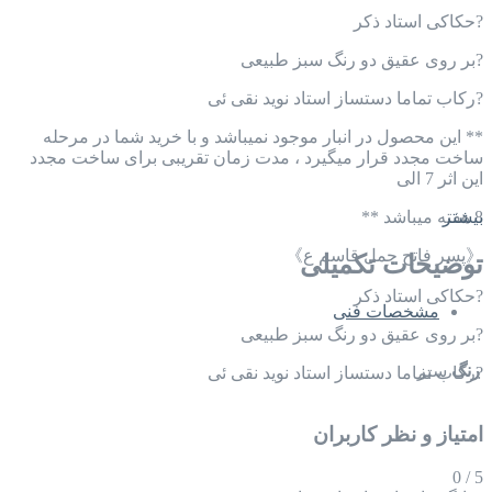
?️حکاکی استاد ذکر
?️بر روی عقیق دو رنگ سبز طبیعی
?️رکاب تماما دستساز استاد نوید نقی ئی
** این محصول در انبار موجود نمیباشد و با خرید شما در مرحله
ساخت مجدد قرار میگیرد ، مدت زمان تقریبی برای ساخت مجدد
این اثر 7 الی
8 هفته میباشد **
بیشتر
《پسر فاتح جمل قاسم ع》
توضیحات تکمیلی
?️حکاکی استاد ذکر
مشخصات فنی
?️بر روی عقیق دو رنگ سبز طبیعی
رنگ
سبز
?️رکاب تماما دستساز استاد نوید نقی ئی
امتیاز و نظر کاربران
0
/
5