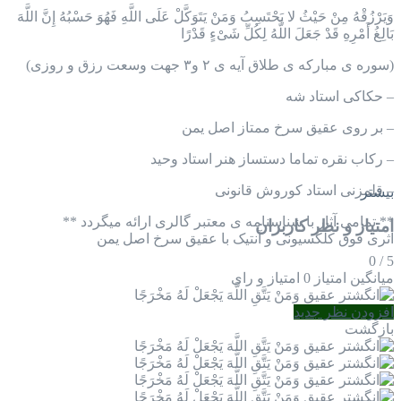
وَیَرْزُقْهُ مِنْ حَیْثُ لا یَحْتَسِبُ وَمَنْ یَتَوَکَّلْ عَلَى اللَّهِ فَهُوَ حَسْبُهُ إِنَّ اللَّهَ
بَالِغُ أَمْرِهِ قَدْ جَعَلَ اللَّهُ لِکُلِّ شَیْءٍ قَدْرًا
(سوره ی مباركه ی طلاق آيه ی ٢ و٣ جهت وسعت رزق و روزی)
– حکاکی استاد شه
– بر روی عقیق سرخ ممتاز اصل یمن
– رکاب نقره تماما دستساز هنر استاد وحید
– قلمزنی استاد کوروش قانونی
بیشتر
** تمامی آثار با شناسنامه ی معتبر گالری ارائه میگردد **
امتیاز و نظر کاربران
اثری فوق کلکسیونی و آنتیک با عقیق سرخ اصل یمن
0
/
5
میانگین امتیاز
0 امتیاز و رای
افزودن نظر جدید
بازگشت