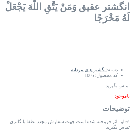
انگشتر عقیق وَمَنْ یَتَّقِ اللَّهَ یَجْعَلْ
لَهُ مَخْرَجًا
دسته:
انگشتر های مردانه
کد محصول:
1005
تماس بگیرید
ناموجود
توضیحات
✅ این اثر فروخته شده است جهت سفارش مجدد لطفا با گالری
تماس بگیرید .