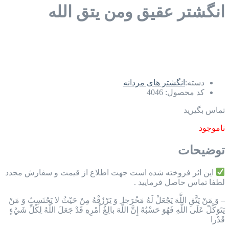
انگشتر عقیق ومن یتق الله
دسته:
انگشتر های مردانه
کد محصول:
4046
تماس بگیرید
ناموجود
توضیحات
این اثر فروخته شده است جهت اطلاع از قیمت و سفارش مجدد
لطفا تماس حاصل فرمایید .
– وَ مَنْ يَتَّقِ اللَّهَ يَجْعَلْ لَهُ مَخْرَجا ِ وَ يَرْزُقْهُ مِنْ حَيْثُ لا يَحْتَسِبُ وَ مَنْ
يَتَوَكَّلْ عَلَى اللَّهِ فَهُوَ حَسْبُهُ إِنَّ اللَّهَ بالِغُ أَمْرِهِ قَدْ جَعَلَ اللَّهُ لِكُلِّ شَيْ‏ءٍ
قَدْرا