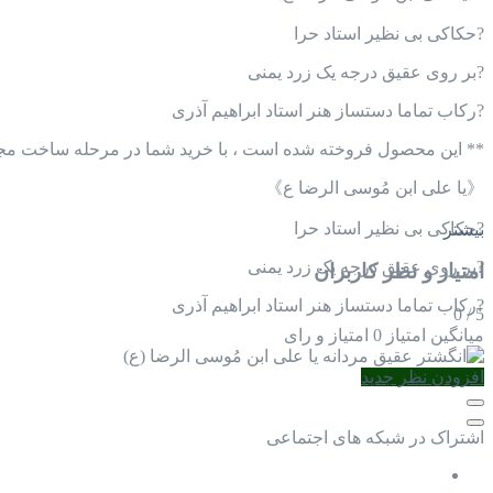
?️حکاکی بی نظیر استاد حرا
?️بر روی عقیق درجه یک زرد یمنی
?️رکاب تماما دستساز هنر استاد ابراهیم آذری
** این محصول فروخته شده است ، با خرید شما در مرحله ساخت مجد
《یا علی ابن مُوسی الرضا ع》
?️حکاکی بی نظیر استاد حرا
بیشتر
?️بر روی عقیق درجه یک زرد یمنی
امتیاز و نظر کاربران
?️رکاب تماما دستساز هنر استاد ابراهیم آذری
0
/
5
میانگین امتیاز
0 امتیاز و رای
افزودن نظر جدید
اشتراک در شبکه های اجتماعی