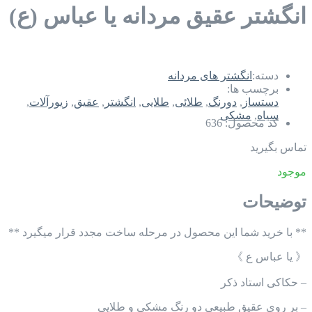
انگشتر عقیق مردانه یا عباس (ع)
دسته:
انگشتر های مردانه
برچسب ها:
دستساز
,
دورنگ
,
طلائی
,
طلایی
,
انگشتر
,
عقیق
,
زیورآلات
,
سیاه
,
مشکی
کد محصول:
636
تماس بگیرید
موجود
توضیحات
** با خرید شما این محصول در مرحله ساخت مجدد قرار میگیرد **
《 یا عباس ع 》
– حکاکی استاد ذکر
– بر روی عقیق طبیعی دو رنگ مشکی و طلایی