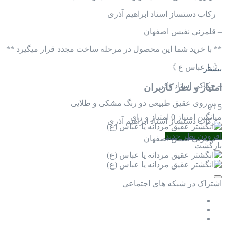
– رکاب دستساز استاد ابراهیم آذری
– قلمزنی نفیس اصفهان
** با خرید شما این محصول در مرحله ساخت مجدد قرار میگیرد **
《 یا عباس ع 》
بیشتر
– حکاکی استاد ذکر
امتیاز و نظر کاربران
– بر روی عقیق طبیعی دو رنگ مشکی و طلایی
0
/
5
میانگین امتیاز
0 امتیاز و رای
– رکاب دستساز استاد ابراهیم آذری
افزودن نظر جدید
– قلمزنی نفیس اصفهان
بازگشت
اشتراک در شبکه های اجتماعی