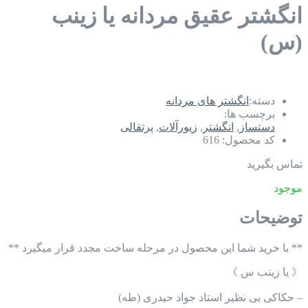
انگشتر عقیق مردانه یا زینب
(س)
دسته:
انگشتر های مردانه
برچسب ها:
دستساز
,
انگشتر
,
زیورآلات
,
پرتقالی
کد محصول:
616
تماس بگیرید
موجود
توضیحات
** با خرید شما این محصول در مرحله ساخت مجدد قرار میگیرد **
《 یا زینب س 》
– حکاکی بی نظیر استاد جواد حیدری (طه)