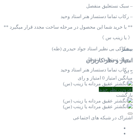
– سبک نستعلیق منفصل
– رکاب تماما دستساز هنر استاد وحید
** با خرید شما این محصول در مرحله ساخت مجدد قرار میگیرد **
《 یا زینب س 》
– حکاکی بی نظیر استاد جواد حیدری (طه)
بیشتر
– سبک نستعلیق منفصل
امتیاز و نظر کاربران
– رکاب تماما دستساز هنر استاد وحید
0
/
5
میانگین امتیاز
0 امتیاز و رای
افزودن نظر جدید
بازگشت
اشتراک در شبکه های اجتماعی