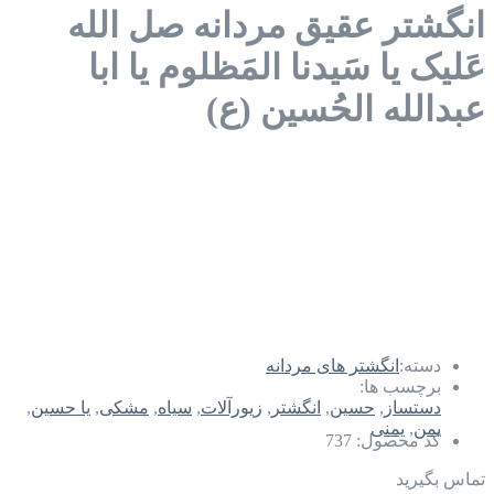
انگشتر عقیق مردانه صل الله
عَلیک یا سَیدنا المَظلوم یا ابا
عبدالله الحُسین (ع)
دسته:
انگشتر های مردانه
برچسب ها:
دستساز
,
حسین
,
انگشتر
,
زیورآلات
,
سیاه
,
مشکی
,
یا حسین
,
یمن
,
یمنی
کد محصول:
737
تماس بگیرید