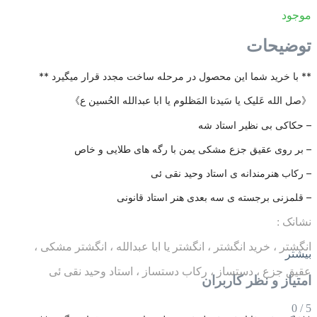
موجود
توضیحات
** با خرید شما این محصول در مرحله ساخت مجدد قرار میگیرد **
《صل الله عَلیک یا سَیدنا المَظلوم یا ابا عبدالله الحُسین ع》
– حکاکی بی نظیر استاد شه
– بر روی عقیق جزع مشکی یمن با رگه های طلایی و خاص
– رکاب هنرمندانه ی استاد وحید نقی ئی
– قلمزنی برجسته ی سه بعدی هنر استاد قانونی
نشانک :
انگشتر ، خرید انگشتر ، انگشتر یا ابا عبدالله ، انگشتر مشکی ،
بیشتر
عقیق جزع ، دستساز ، رکاب دستساز ، استاد وحید نقی ئی
امتیاز و نظر کاربران
0
/
5