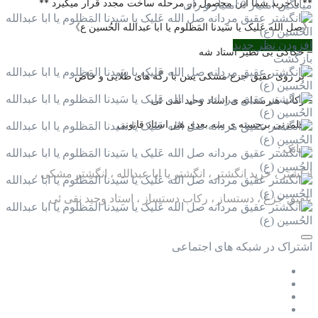
** با خرید شما این محصول در مرحله ساخت مجدد قرار میگیرد **
میانگین امتیاز
0 امتیاز و رای
《صل الله عَلیک یا سَیدنا المَظلوم یا ابا عبدالله الحُسین ع》
افزودن نظر جدید
– حکاکی بی نظیر استاد شه
بازگشت
– بر روی عقیق جزع مشکی یمن با رگه های طلایی و خاص
– رکاب هنرمندانه ی استاد وحید نقی ئی
– قلمزنی برجسته ی سه بعدی هنر استاد قانونی
نشانک :
انگشتر ، خرید انگشتر ، انگشتر یا ابا عبدالله ، انگشتر مشکی ،
عقیق جزع ، دستساز ، رکاب دستساز ، استاد وحید نقی ئی
اشتراک در شبکه های اجتماعی