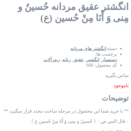
انگشتر عقیق مردانه حُسینُ و
مِنی وَ أَنَا مِنْ حُسین (ع)
دسته:
انگشتر های مردانه
برچسب ها:
دستساز
,
انگشتر
,
عقیق
,
زنانه
,
زیورآلات
کد محصول:
606
تماس بگیرید
ناموجود
توضیحات
** با خرید شما این محصول در مرحله ساخت مجدد قرار میگیرد **
– قال النبي ص :《 حُسینُ و مِنی وَ أَنَا مِنْ حُسین ع 》