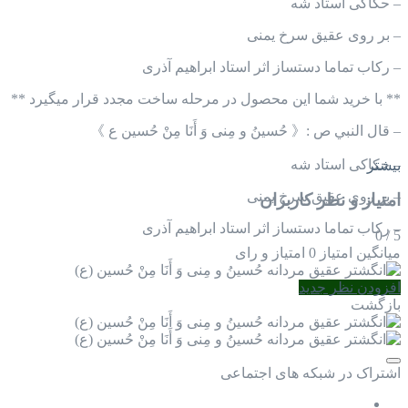
– حکاکی استاد شه
– بر روی عقیق سرخ یمنی
– رکاب تماما دستساز اثر استاد ابراهیم آذری
** با خرید شما این محصول در مرحله ساخت مجدد قرار میگیرد **
– قال النبي ص :《 حُسینُ و مِنی وَ أَنَا مِنْ حُسین ع 》
– حکاکی استاد شه
بیشتر
– بر روی عقیق سرخ یمنی
امتیاز و نظر کاربران
– رکاب تماما دستساز اثر استاد ابراهیم آذری
0
/
5
میانگین امتیاز
0 امتیاز و رای
افزودن نظر جدید
بازگشت
اشتراک در شبکه های اجتماعی