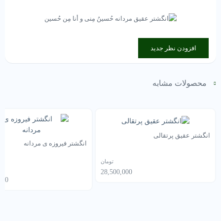
افزودن نظر جدید
محصولات مشابه
انگشتر عقیق پرتقالی
انگشتر فیروزه ی مردانه
تومان
28,500,000
000