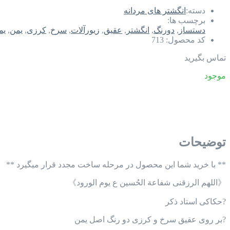
دسته:
انگشتر های مردانه
برچسب ها:
دستساز
,
دورنگ
,
انگشتر
,
عقیق
,
زیورآلات
,
سرخ
,
کرزی
,
یمن
,
یم
کد محصول:
713
تماس بگیرید
موجود
توضیحات
** با خرید شما این محصول در مرحله ساخت مجدد قرار میگیرد **
《اللهم الرزقنی شفاعة الحُسين ع يوم الورود》
?️حکاکی استاد ذکر
?️بر روی عقیق سرخ و کرزی دو رنگ اصل یمن