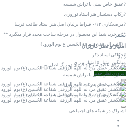
?عقیق خاص یمنی با تراش شمسه
?️رکاب دستساز هنر استاد نوروزی
?مرصعکاری ۰/۱۲ قیراط برلیان اصل هنر استاد طاقت فرسا
** با خرید شما این محصول در مرحله ساخت مجدد قرار میگیرد **
بیشتر
《اللهم الرزقنی شفاعة الحُسين ع يوم الورود》
امتیاز و نظر کاربران
?️حکاکی استاد ذکر
0
/
5
میانگین امتیاز
0 امتیاز و رای
?️بر روی عقیق سرخ و کرزی دو رنگ اصل یمن
افزودن نظر جدید
?عقیق خاص یمنی با تراش شمسه
?️رکاب دستساز هنر استاد نوروزی
?مرصعکاری ۰/۱۲ قیراط برلیان اصل هنر استاد طاقت فرسا
اشتراک در شبکه های اجتماعی