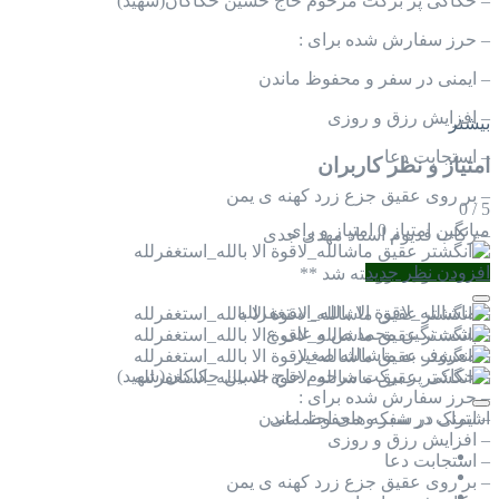
– حکاکی پر برکت مرحوم حاج حسین حکاکان(شهید)
– حرز سفارش شده برای :
– ایمنی در سفر و محفوظ ماندن
– افزایش رزق و روزی
بیشتر
– استجابت دعا
امتیاز و نظر کاربران
– بر روی عقیق جزع زرد کهنه ی یمن
0
/
5
میانگین امتیاز
0 امتیاز و رای
– رکاب فدیوم استاد مهدی جدی
افزودن نظر جدید
** محصول فروخته شد **
– ماشالله_لاقوة الا بالله_استغفرلله
– پشت نگین محمد ص و علی ع
– معروف به ماشالله صغیر
– حکاکی پر برکت مرحوم حاج حسین حکاکان(شهید)
– حرز سفارش شده برای :
– ایمنی در سفر و محفوظ ماندن
اشتراک در شبکه های اجتماعی
– افزایش رزق و روزی
– استجابت دعا
– بر روی عقیق جزع زرد کهنه ی یمن