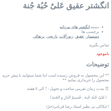
انگشتر عقیق عَلیٌ حُبُة جُنة
دسته:
انگشتر های مردانه
برچسب ها:
دستساز
,
عقیق
,
زیورآلات
,
نارنجی
,
پرتقالی
تماس بگیرید
ناموجود
توضیحات
** این محصول به فروش رسیده است اما شما میتوانید با پیش خرید
محصول را خریداری نمایید **
⏰ مدت زمان تقریبی ساخت و تحویل : 7 الی 8 هفته
《عَلیٌ حُبُة جُنة ، قَسيمٌ النارِ و الجَنة》
?️حکاکی بی نظیر استاد رضا قربانی(حرّ)