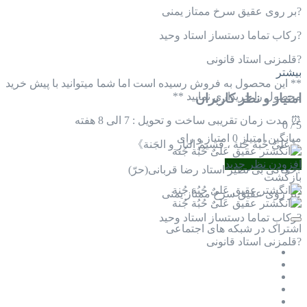
?️بر روی عقیق سرخ ممتاز یمنی
?️رکاب تماما دستساز استاد وحید
?️قلمزنی استاد قانونی
بیشتر
** این محصول به فروش رسیده است اما شما میتوانید با پیش خرید
محصول را خریداری نمایید **
امتیاز و نظر کاربران
⏰ مدت زمان تقریبی ساخت و تحویل : 7 الی 8 هفته
0
/
5
میانگین امتیاز
0 امتیاز و رای
《عَلیٌ حُبُة جُنة ، قَسيمٌ النارِ و الجَنة》
افزودن نظر جدید
?️حکاکی بی نظیر استاد رضا قربانی(حرّ)
بازگشت
?️بر روی عقیق سرخ ممتاز یمنی
?️رکاب تماما دستساز استاد وحید
اشتراک در شبکه های اجتماعی
?️قلمزنی استاد قانونی