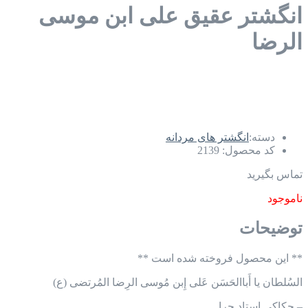
انگشتر عقیق علی ابن موسی
الرضا
دسته:
انگشتر های مردانه
کد محصول:
2139
تماس بگیرید
ناموجود
توضیحات
** این محصول فروخته شده است **
السُلطان یا أَباالحَسَن عَلی إِبن مُوسی الرِضا المُرتضی (ع)
– حکاکی استاد حرا