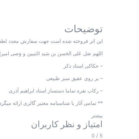
توضیحات
این اثر فروخته شده است جهت سفارش مجدد لطفا ب
اللهم صَل عَلی الحَسن بن سَید النَبیین و وَصی امیر
– حکاکی استاد ذکر
– بر روی عقیق سبز طبیعی
– رکاب نقره تماما دستساز استاد ابراهیم آذری
** تمامی آثار با شناسنامه معتبر گالری ارائه میگرد
بیشتر
امتیاز و نظر کاربران
0
/
5