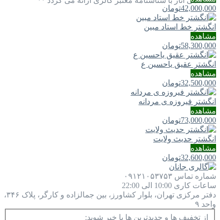
** تمامی آثار با شناسنامه معتبر گالری ارائه می گردد **
42,000,000
تومان
انگشتر خط استاد مبین
مشاهده
58,300,000
تومان
انگشتر عقیق یاحسین ع
مشاهده
32,500,000
تومان
انگشتر فیروزه ی مردانه
مشاهده
73,000,000
تومان
انگشتر حدیث ولایت
مشاهده
32,600,000
تومان
شماره تماس
۰۹۱۲۱۰۵۳۷۵۳
ساعات کاری
10:00 الی 22:00
دفتر مرکزی
تهران، بلوار کشاورز، بین جمالزاده و کارگر، پلاک ۳۴۶،
واحد ۹
از تخفیف ها و جدیدترین ها با خبر شوید: