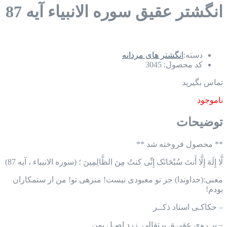
انگشتر عقیق سوره الانبیاء آیه 87
دسته:
انگشتر های مردانه
کد محصول:
3045
تماس بگیرید
ناموجود
توضیحات
** محصول فروخته شد **
لَّا إِلَهَ إِلَّا أَنتَ سُبْحَانَک إِنِّی کنتُ مِنَ الظَّالِمِینَ ؛ (سوره الانبیاء ، آیه 87)
معنی:(خداوندا) جز تو معبودی نیست! منزهی تو! من از ستمکاران
بودم!
– حکاکـی استاد ذکــر
– بر روی عقیــق پرتقالی_زرد اصـل یمن