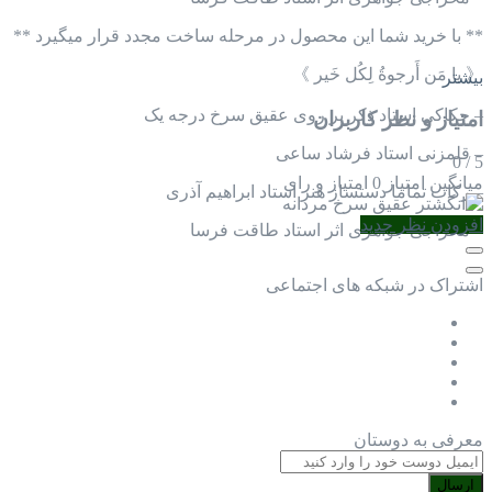
** با خرید شما این محصول در مرحله ساخت مجدد قرار میگیرد **
《 یا مَن أَرجوةُ لِكُل خَير 》
بیشتر
– حکاکی استاد ذکر بر روی عقیق سرخ درجه یک
امتیاز و نظر کاربران
– قلمزنی استاد فرشاد ساعی
0
/
5
میانگین امتیاز
0 امتیاز و رای
– رکاب تماما دستساز هنر استاد ابراهیم آذری
افزودن نظر جدید
– مخراجی جواهری اثر استاد طاقت فرسا
اشتراک در شبکه های اجتماعی
معرفی به دوستان
ارسال