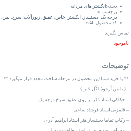
دسته:
انگشتر های مردانه
برچسب ها:
درجه یک
,
دستساز
,
انگشتر
,
خاص
,
عقیق
,
زیورآلات
,
سرخ
,
یمن
,
کد محصول:
634
تماس بگیرید
ناموجود
توضیحات
** با خرید شما این محصول در مرحله ساخت مجدد قرار میگیرد **
《 یا مَن أَرجوةُ لِكُل خَير 》
– حکاکی استاد ذکر بر روی عقیق سرخ درجه یک
– قلمزنی استاد فرشاد ساعی
– رکاب تماما دستساز هنر استاد ابراهیم آذری
– مخراجی جواهری اثر استاد طاقت فرسا