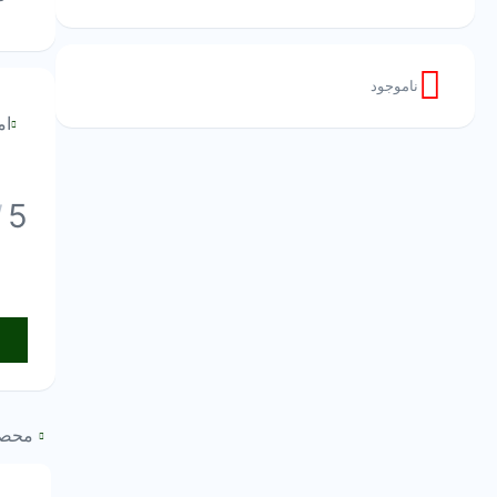
ناموجود
ام
5
/
محصو