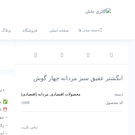
دسته بندی ها
صفحه اصلی
فروشگاه
وبلاگ
انگشتر عقیق سبز مردانه چهار گوش
تو
دسته:
محصولات اقتصادی
,
مردانه (اقتصادی)
✅ موج
کد محصول:
1008
⏰ ارسال ف
– عق
– رکا
تماس بگیرید
– این