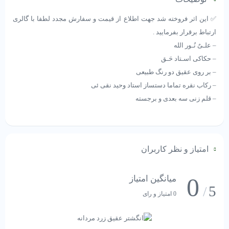
✅ این اثر فروخته شد جهت اطلاع از قیمت و سفارش مجدد لطفا با گالری
ارتباط برقرار بفرمایید .
– علـیٌ نُـور الله
– حکاکی اسـتاد حَـق
– بر روی عقیق دو رنگ طبیعی
– رکاب نقره تماما دستساز استاد وحید نقی ئی
– قلم زنی سه بعدی و برجسته
امتیاز و نظر کاربران
0
میانگین امتیاز
5
/
0 امتیاز و رای