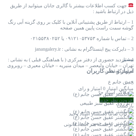
جهت کسب اطلاعات بیشتر با گالری جانان میتوانید از طریق
ذیل در ارتباط باشید :
1 – ارتباط از طریق پشتیبانی آنلاین با کلیک بر روی گزینه آبی رنگ
گوشه سمت راست پایین همین صفحه
2 – تماس با شماره ۰۹۱۲۱۰۵۳۷۵۳ یا ۰۲۱۵۵۳۸۰۲۵۲
3 – دایرکت پیج اینستاگرام به نشانی : janangalery.ir
بیشتر
4 – بازدید حضوری از دفتر مرکزی ( با هماهنگی قبلی ) به نشانی :
تهران – خیابان ولیعصر – میدان منیریه – خیابان معیری – روبروی
امتیاز و نظر کاربران
فروشگاه هفت
حسن جانم ع
0
/
5
میانگین امتیاز
0 امتیاز و رای
– حکاکی استاد حرّ
افزودن نظر جدید
– بر روی عقیق سبز طبیعی
بازگشت
– رکاب تماما دستساز استاد وحید
– قلم زنی برجسته هنر استاد قانونی