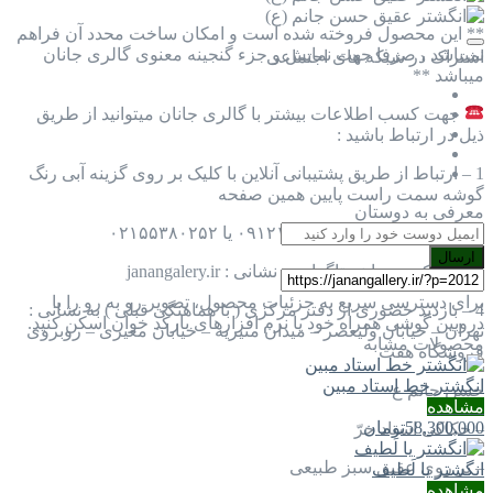
** این محصول فروخته شده است و امکان ساخت محدد آن فراهم
نمیباشد ، صرفا جهت نمایش و جزء گنجینه معنوی گالری جانان
اشتراک در شبکه های اجتماعی
میباشد **
جهت کسب اطلاعات بیشتر با گالری جانان میتوانید از طریق
ذیل در ارتباط باشید :
1 – ارتباط از طریق پشتیبانی آنلاین با کلیک بر روی گزینه آبی رنگ
گوشه سمت راست پایین همین صفحه
معرفی به دوستان
2 – تماس با شماره ۰۹۱۲۱۰۵۳۷۵۳ یا ۰۲۱۵۵۳۸۰۲۵۲
ارسال
3 – دایرکت پیج اینستاگرام به نشانی : janangalery.ir
برای دسترسی سریع به جزئیات محصول، تصویر رو به رو را با
4 – بازدید حضوری از دفتر مرکزی ( با هماهنگی قبلی ) به نشانی :
دروبین گوشی همراه خود یا نرم افزارهای بارکد خوان اسکن کنید.
تهران – خیابان ولیعصر – میدان منیریه – خیابان معیری – روبروی
محصولات مشابه
فروشگاه هفت
انگشتر خط استاد مبین
حسن جانم ع
مشاهده
58,300,000
تومان
– حکاکی استاد حرّ
– بر روی عقیق سبز طبیعی
انگشتر یا لَطيف
مشاهده