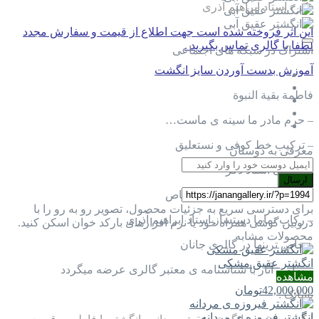
ذکر ، استاد ابراهیم آذری
این اثر فروخته شده است جهت اطلاع از قیمت و سفارش مجدد
لطفا با گالری تماس بگیرید .
اشتراک در شبکه های اجتماعی
آموزش بدست آوردن سایز انگشت
فاطمة بقية النبوة
– حرم مادر ما سینه ی ماست…
– ترکیب خط کوفی و نستعلیق
معرفی به دوستان
– حکاکی استاد ذکر
ارسال
– بر روی عقیق آبی کاربنی خاص
برای دسترسی سریع به جزئیات محصول، تصویر رو به رو را با
– رکاب تماما دستساز استاد ابراهیم آذری
دروبین گوشی همراه خود یا نرم افزارهای بارکد خوان اسکن کنید.
محصولات مشابه
– خاص ترینها در گالری جانان
انگشتر عقیق مشکی
– تمامی آثار با شناسنامه ی معتبر گالری عرضه میگردد
مشاهده
42,000,000
تومان
نشانک :
انگشتر فیروزه ی مردانه