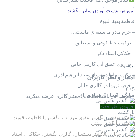
آموزش بدست آوردن سایز انگشت
فاطمة بقية النبوة
– حرم مادر ما سینه ی ماست…
– ترکیب خط کوفی و نستعلیق
– حکاکی استاد ذکر
– بر روی عقیق آبی کاربنی خاص
بیشتر
– رکاب تماما دستساز استاد ابراهیم آذری
امتیاز و نظر کاربران
– خاص ترینها در گالری جانان
0
/
5
میانگین امتیاز
0 امتیاز و رای
– تمامی آثار با شناسنامه ی معتبر گالری عرضه میگردد
افزودن نظر جدید
نشانک :
بازگشت
انگشتر عقیق ، انگشتر عقیق مردانه ، انگشتر یا فاطمه ، قیمت
انگشتر ، انگشتر زینتی
گالری جانان ، انگشتر دستساز ، گالری انگشتر ، حکاکی ، استاد