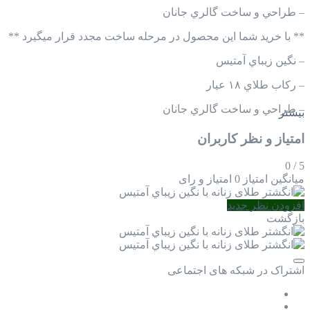
– طراحي و ساخت گالري جانان
** با خرید شما این محصول در مرحله ساخت مجدد قرار میگیرد **
– نگين زيباي آمتيس
– ركاب طلاي ١٨ عيار
– طراحي و ساخت گالري جانان
بیشتر
امتیاز و نظر کاربران
0
/
5
میانگین امتیاز
0 امتیاز و رای
افزودن نظر جدید
بازگشت
اشتراک در شبکه های اجتماعی