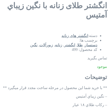
انگشتر طلای زنانه با نگين زيباي
آمتيس
دسته:
انگشتر های زنانه
برچسب ها:
دستساز
,
طلا
,
انگشتر
,
زنانه
,
زیورآلات
,
نگین
کد محصول:
499
تماس بگیرید
موجود
توضیحات
** با خرید شما این محصول در مرحله ساخت مجدد قرار میگیرد **
– نگين زيباي آمتيس
– ركاب طلاي ١٨ عيار